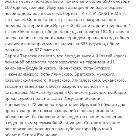
очагов лесных пожаров было привлечено более 650 человек и
100 единиц техники. Иркутской авиационной базой охраны
лесов задействовалось семь бортов – Ан-2, P-2006T и Ми-8.
По словам Сергея Тарасюка, с начала пожароопасного
периода на территории Иркутской области зарегистрировано 1
тысяч 356 пожаров, общая площадь составила 184,9 тысяч га,
по сравнению с аналогичным периодом прошлого года общее
количество пожаров уменьшилось на 688 случаев, общая
площадь – на 527 тысяч га.
Сергей Тарасюк отметил, что сегодня высокий (пятяй класс)
пожарной опасности прогнозируется на территории 11
районов – Бодайбинского, Киренского, Усть-Кутского,
Нижнеилимского, Усть-Илимского, Братского, Чунского,
Казачинско-Ленского, Качугского, Жигаловского, Боханского,
высокий (четвёртый класс) пожарной опасности – в
Катангском, Мамско-Чуйском и Осинском районах, сообщает
пресс-служба правительства Иркутской области.
Напомним, с 23 июля на территории Иркутской области для
предотвращения новых возгораний в лесах региона и
обеспечения безопасности жизнедеятельности населения
введен режим чрезвычайной ситуации. Соответствующее
распоряжение подписал врио губернатора Иркутской
области Сергей Ерощенко.