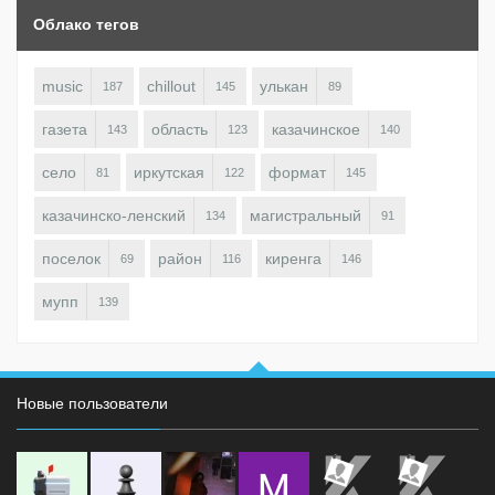
Облако тегов
music
chillout
улькан
187
145
89
газета
область
казачинское
143
123
140
село
иркутская
формат
81
122
145
казачинско-ленский
магистральный
134
91
поселок
район
киренга
69
116
146
мупп
139
Новые пользователи