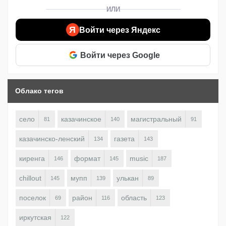
ИЛИ
Я
Войти через Яндекс
Войти через Google
Облако тегов
село
казачинское
магистральный
81
140
91
казачинско-ленский
газета
134
143
киренга
формат
music
146
145
187
chillout
мупп
улькан
145
139
89
поселок
район
область
69
116
123
иркутская
122