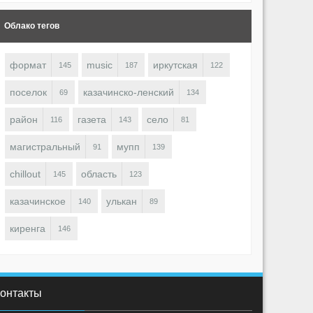
Облако тегов
формат
music
иркутская
145
187
122
поселок
казачинско-ленский
69
134
район
газета
село
116
143
81
магистральный
мупп
91
139
chillout
область
145
123
казачинское
улькан
140
89
киренга
146
онтакты