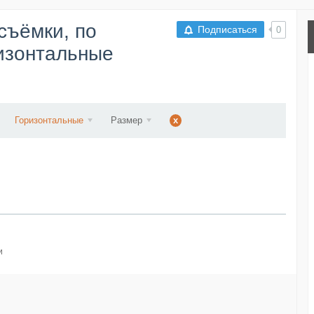
съёмки, по
Подписаться
0
ризонтальные
Горизонтальные
Размер
x
и